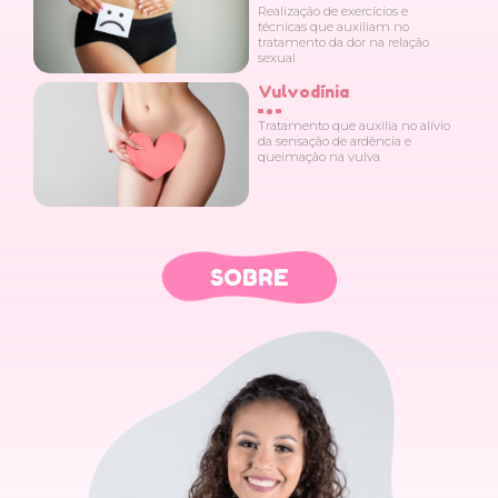
Realização de exercícios e
técnicas que auxiliam no
tratamento da dor na relação
sexual
Vulvodínia
Tratamento que auxilia no alívio
da sensação de ardência e
queimação na vulva
SOBRE