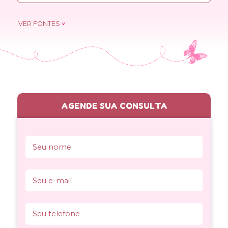
VER FONTES
Abdo CHN, Oliveira WM Jr, Moreira ED Jr, Fittipaldi JAS.
Prevalence of sexual dysfunctions and correlated
conditions in a sample of Brazilian women—results of
the Brazilian study on sexual behavior (BSSB). Int J
Impot Res 2004;16(2):160–166
AGENDE SUA CONSULTA